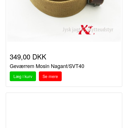
349,00 DKK
Geværrem Mosin Nagant/SVT40
Læg i kurv
Se mere