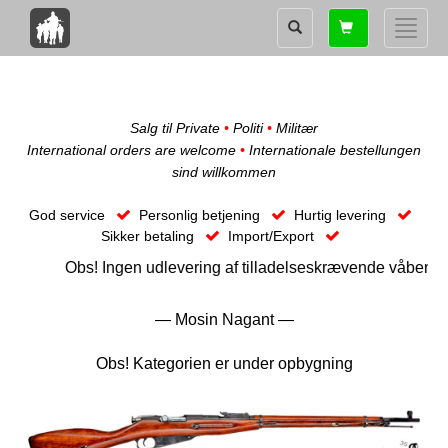
Shopping
Toggle
card
naviga
Salg til Private
•
Politi
•
Militær
International orders are welcome
•
Internationale bestellungen
sind willkommen
God service
Personlig betjening
Hurtig levering
Sikker betaling
Import/Export
Obs! Ingen udlevering af tilladelseskrævende våben uden foru
— Mosin Nagant —
Obs! Kategorien er under opbygning