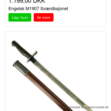
1.199,00 DKK
Engelsk M1907 Sværdbajonet
Læg i kurv
Se mere
Hjemmeside fra e-hjemmeside.dk