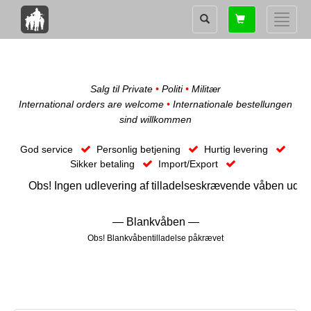
Shopping
Toggle
card
naviga
Salg til Private
•
Politi
•
Militær
International orders are welcome
•
Internationale bestellungen
sind willkommen
God service
Personlig betjening
Hurtig levering
Sikker betaling
Import/Export
 Ingen udlevering af tilladelseskrævende våben uden forudgåend
—
Blankvåben
—
Obs! Blankvåbentilladelse påkrævet
- Danmark -