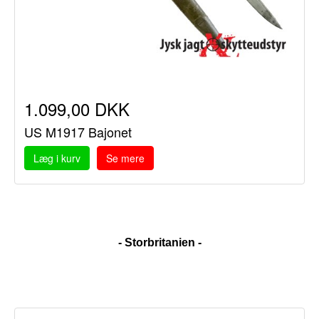
1.099,00 DKK
US M1917 Bajonet
Læg i kurv
Se mere
- Storbritanien -