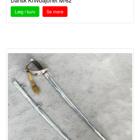
Dansk Knivbajonet M/62
Læg i kurv
Se mere