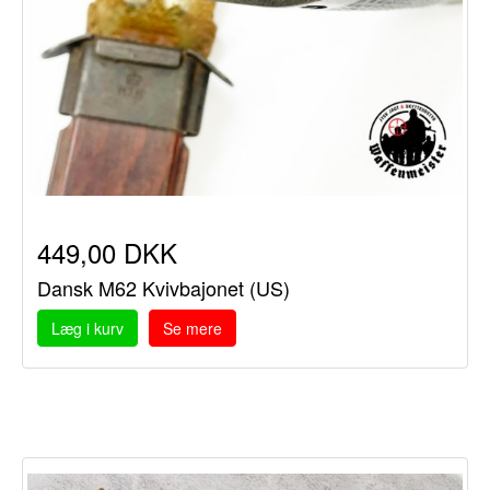
449,00 DKK
Dansk M62 Kvivbajonet (US)
Læg i kurv
Se mere