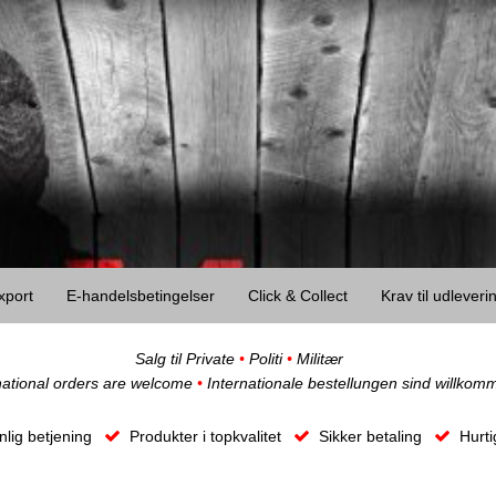
xport
E-handelsbetingelser
Click & Collect
Krav til udlever
Salg til Private
•
Politi
•
Militær
national orders are welcome
•
Internationale bestellungen sind willkom
lig betjening
Produkter i topkvalitet
Sikker betaling
Hurti
O