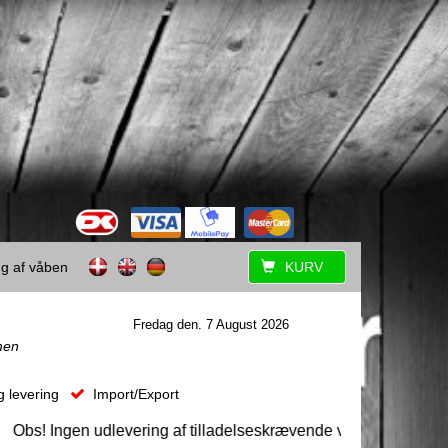
ing af våben
KURV
Fredag den. 7 August 2026
men
g levering
Import/Export
bs! Ingen udlevering af tilladelseskrævende våben uden forudgå