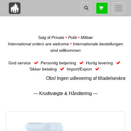
Shopping
Toggle
card
naviga
Salg til Private
•
Politi
•
Militær
International orders are welcome
•
Internationale bestellungen
sind willkommen
God service
Personlig betjening
Hurtig levering
Sikker betaling
Import/Export
Obs! Ingen udlevering af tilladelseskrævend
— Krudtvægte & Håndtering —