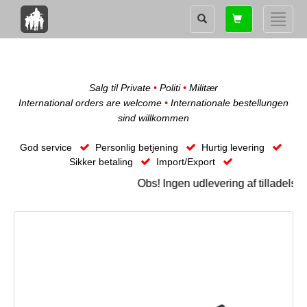
Shopping
Toggle
card
naviga
Salg til Private
•
Politi
•
Militær
International orders are welcome
•
Internationale bestellungen
sind willkommen
God service
Personlig betjening
Hurtig levering
Sikker betaling
Import/Export
Obs! Ingen udlevering af tilladels