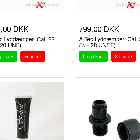
9,00 DKK
799,00 DKK
c Lyddæmper- Cal. 22
A-Tec Lyddæmper- Cal. 
 20 UNF)
(½ - 28 UNEF)
 i kurv
Se mere
Læg i kurv
Se mere