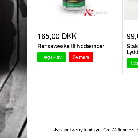
165,00 DKK
99
Rensevæske til lyddæmper
Stal
Lyd
Læg i kurv
Se mere
Uds
Jysk jagt & skytteudstyr - Co. Waffenmeiste