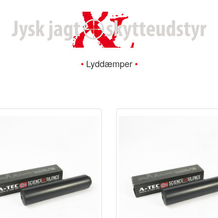
•
Lyddæmper
•