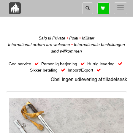
Shopping
Toggle
card
naviga
Salg til Private
•
Politi
•
Militær
International orders are welcome
•
Internationale bestellungen
sind willkommen
God service
Personlig betjening
Hurtig levering
Sikker betaling
Import/Export
Obs! Ingen udlevering af tilladelseskræve