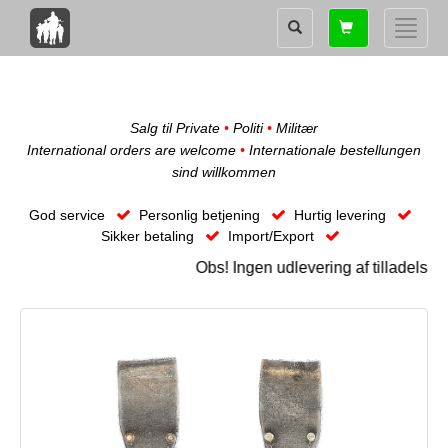
Shopping
Toggle
card
naviga
Salg til Private
•
Politi
•
Militær
International orders are welcome
•
Internationale bestellungen
sind willkommen
God service
Personlig betjening
Hurtig levering
Sikker betaling
Import/Export
Obs! Ingen udlevering af tilladelse