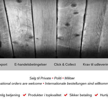
xport
E-handelsbetingelser
Click & Collect
Krav til udlever
Salg til Private
•
Politi
•
Militær
national orders are welcome
•
Internationale bestellungen sind willkom
lig betjening
Produkter i topkvalitet
Sikker betaling
Hurti
Ob