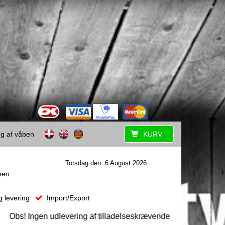
ing af våben
KURV
Torsdag den. 6 August 2026
men
g levering
Import/Export
s! Ingen udlevering af tilladelseskrævende våben uden forudgå