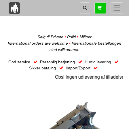
Shopping
Toggle
card
naviga
Salg til Private
•
Politi
•
Militær
International orders are welcome
•
Internationale bestellungen
sind willkommen
God service
Personlig betjening
Hurtig levering
Sikker betaling
Import/Export
Obs! Ingen udlevering af tilladelses