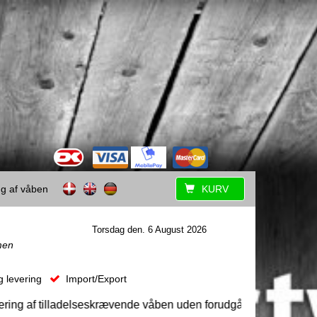
ing af våben
KURV
Torsdag den. 6 August 2026
men
g levering
Import/Export
 af tilladelseskrævende våben uden forudgående aftale. Book ti