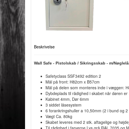
Beskrivelse
Wall Safe - Pistolskab / Sikringsskab - m/Nøgle
Safetyclass SSF3492 edition 2
Mål på front: H82cm x B57cm
Mål på delen som monteres inde i væggen:
Dybdeplads til rådighed i skabet når døren er
Kabinet 4mm, Dør 6mm
3 siddet låsesystem
6 forankringshuller a 10,50mm (2 i bund og 2 
Vægt Ca. 80kg
Skabet leveres med 2 stk. aftagelige og højde
Til rådighed i farverne Lys grå RAL 7035 og 