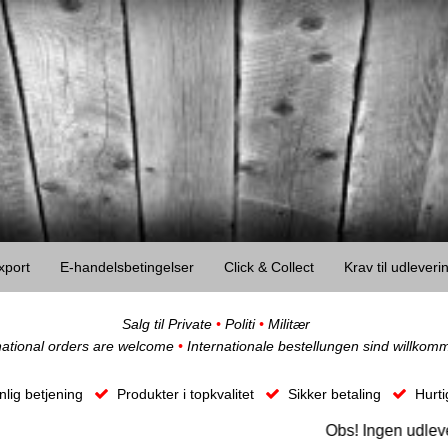
xport
E-handelsbetingelser
Click & Collect
Krav til udlever
Salg til Private
•
Politi
•
Militær
national orders are welcome
•
Internationale bestellungen sind willkom
lig betjening
Produkter i topkvalitet
Sikker betaling
Hurti
Obs! Ingen udlevering