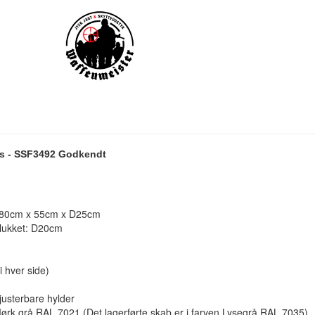
lås - SSF3492 Godkendt
 H80cm x 55cm x D25cm
 lukket: D20cm
i hver side)
justerbare hylder
Mørk grå RAL 7021 (Det lagerførte skab er i farven Lysegrå RAL 7035)