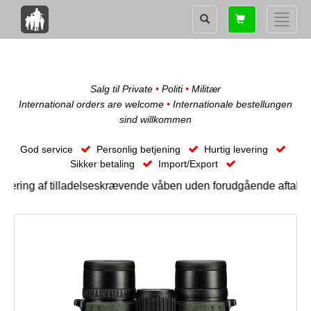
Shopping
Toggle
card
naviga
Salg til Private
•
Politi
•
Militær
International orders are welcome
•
Internationale bestellungen
sind willkommen
God service
Personlig betjening
Hurtig levering
Sikker betaling
Import/Export
ering af tilladelseskrævende våben uden forudgående aftale. Bo