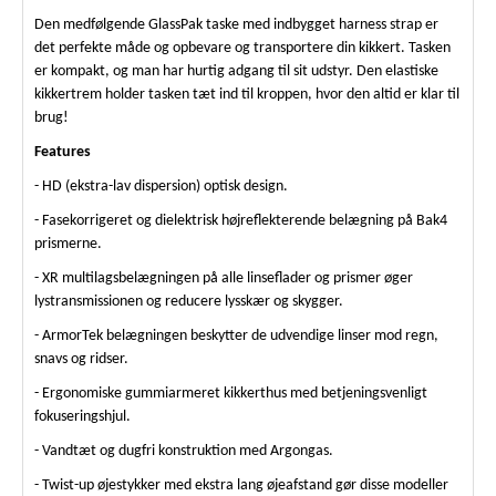
Den medfølgende GlassPak taske med indbygget harness strap er
det perfekte måde og opbevare og transportere din kikkert. Tasken
er kompakt, og man har hurtig adgang til sit udstyr. Den elastiske
kikkertrem holder tasken tæt ind til kroppen, hvor den altid er klar til
brug!
Features
- HD (ekstra-lav dispersion) optisk design.
- Fasekorrigeret og dielektrisk højreflekterende belægning på Bak4
prismerne.
- XR multilagsbelægningen på alle linseflader og prismer øger
lystransmissionen og reducere lysskær og skygger.
- ArmorTek belægningen beskytter de udvendige linser mod regn,
snavs og ridser.
- Ergonomiske gummiarmeret kikkerthus med betjeningsvenligt
fokuseringshjul.
- Vandtæt og dugfri konstruktion med Argongas.
- Twist-up øjestykker med ekstra lang øjeafstand gør disse modeller