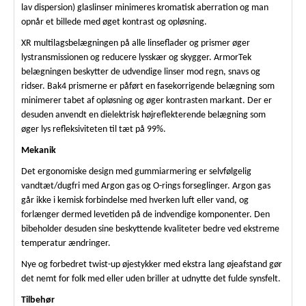
lav dispersion) glaslinser minimeres kromatisk aberration og man
opnår et billede med øget kontrast og opløsning.
XR multilagsbelægningen på alle linseflader og prismer øger
lystransmissionen og reducere lysskær og skygger. ArmorTek
belægningen beskytter de udvendige linser mod regn, snavs og
ridser. Bak4 prismerne er påført en fasekorrigende belægning som
minimerer tabet af opløsning og øger kontrasten markant. Der er
desuden anvendt en dielektrisk højreflekterende belægning som
øger lys refleksiviteten til tæt på 99%.
Mekanik
Det ergonomiske design med gummiarmering er selvfølgelig
vandtæt/dugfri med Argon gas og O-rings forseglinger. Argon gas
går ikke i kemisk forbindelse med hverken luft eller vand, og
forlænger dermed levetiden på de indvendige komponenter. Den
bibeholder desuden sine beskyttende kvaliteter bedre ved ekstreme
temperatur ændringer.
Nye og forbedret twist-up øjestykker med ekstra lang øjeafstand gør
det nemt for folk med eller uden briller at udnytte det fulde synsfelt.
Tilbehør