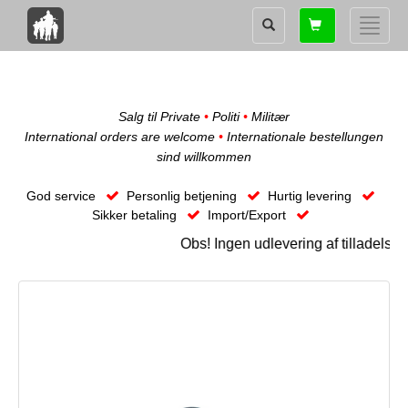
Shopping
Toggle
card
naviga
Salg til Private
•
Politi
•
Militær
International orders are welcome
•
Internationale bestellungen
sind willkommen
God service
Personlig betjening
Hurtig levering
Sikker betaling
Import/Export
Obs! Ingen udlevering af tilladelse