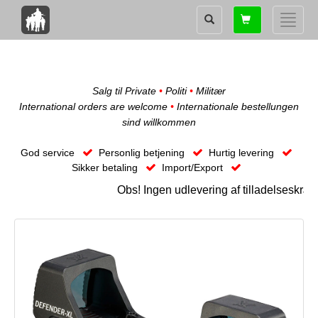
Shopping
Toggle
card
naviga
Salg til Private
•
Politi
•
Militær
International orders are welcome
•
Internationale bestellungen
sind willkommen
God service
Personlig betjening
Hurtig levering
Sikker betaling
Import/Export
Obs! Ingen udlevering af tilladelseskræve