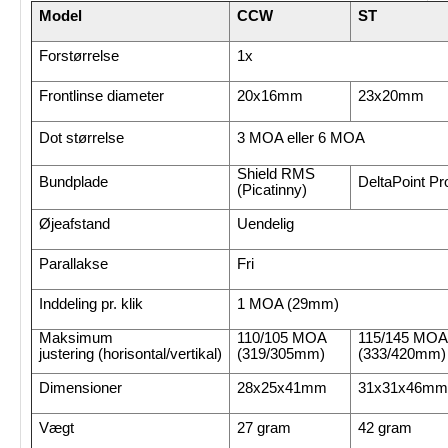
Model
CCW
ST
Forstørrelse
1x
Frontlinse diameter
20x16mm
23x20mm
Dot størrelse
3 MOA eller 6 MOA
Shield RMS
Bundplade
DeltaPoint Pr
(Picatinny)
Øjeafstand
Uendelig
Parallakse
Fri
Inddeling pr. klik
1 MOA (29mm)
Maksimum
110/105 MOA
115/145 MOA
justering (horisontal/vertikal)
(319/305mm)
(333/420mm)
Dimensioner
28x25x41mm
31x31x46mm
Vægt
27 gram
42 gram