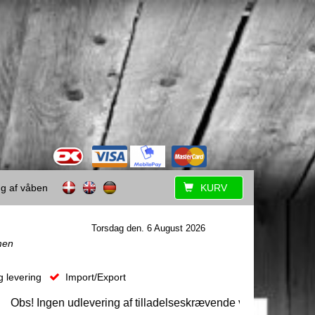
ing af våben
KURV
Torsdag den. 6 August 2026
men
g levering
Import/Export
! Ingen udlevering af tilladelseskrævende våben uden forudgåen