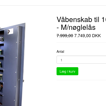
Våbenskab til
- M/nøglelås
7.999,00
7.749,00 DKK
Antal
Læg i kurv