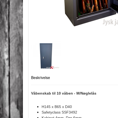
Beskrivelse
Våbenskab til 10 våben - M/Nøglelås
H145 x B65 x D40
Safetyclass SSF3492
Kabinet 4mm, Dør 6mm