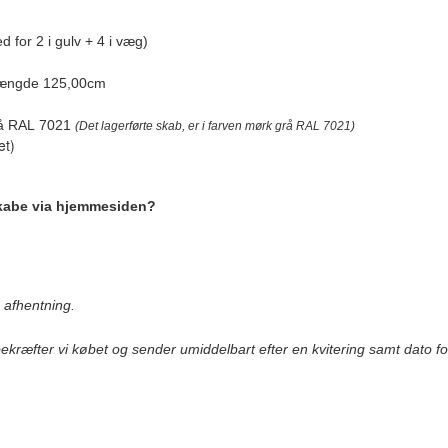
 for 2 i gulv + 4 i væg)
llængde 125,00cm
rå RAL 7021
(Det lagerførte skab, er i farven mørk grå RAL 7021)
et)
skabe via hjemmesiden?
r afhentning.
ekræfter vi købet og sender umiddelbart efter en kvitering samt dato fo