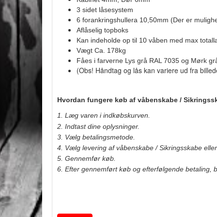
3 sidet låsesystem
6 forankringshullera 10,50mm (Der er mulighed
Aflåselig topboks
Kan indeholde op til 10 våben med max tota
Vægt Ca. 178kg
Fåes i farverne Lys grå RAL 7035 og Mørk g
(Obs! Håndtag og lås kan variere ud fra billed
Hvordan fungere køb af våbenskabe / Sikrings
1. Læg varen i indkøbskurven.
2. Indtast dine oplysninger.
3. Vælg betalingsmetode.
4. Vælg levering af våbenskabe / Sikringsskabe elle
5. Gennemfør køb.
6. Efter gennemført køb og efterfølgende betaling, b