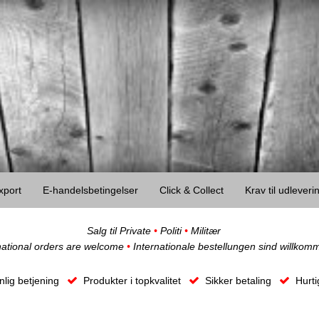
xport
E-handelsbetingelser
Click & Collect
Krav til udlever
Salg til Private
•
Politi
•
Militær
national orders are welcome
•
Internationale bestellungen sind willkom
lig betjening
Produkter i topkvalitet
Sikker betaling
Hurti
Obs