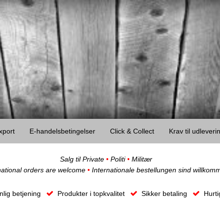
xport
E-handelsbetingelser
Click & Collect
Krav til udlever
Salg til Private
•
Politi
•
Militær
national orders are welcome
•
Internationale bestellungen sind willkom
lig betjening
Produkter i topkvalitet
Sikker betaling
Hurti
Ob