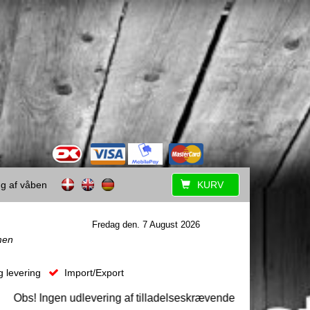
ing af våben
KURV
Fredag den. 7 August 2026
men
g levering
Import/Export
s! Ingen udlevering af tilladelseskrævende våben uden forudgå