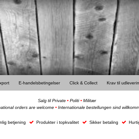
xport
E-handelsbetingelser
Click & Collect
Krav til udlever
Salg til Private
•
Politi
•
Militær
national orders are welcome
•
Internationale bestellungen sind willkom
lig betjening
Produkter i topkvalitet
Sikker betaling
Hurti
Ob