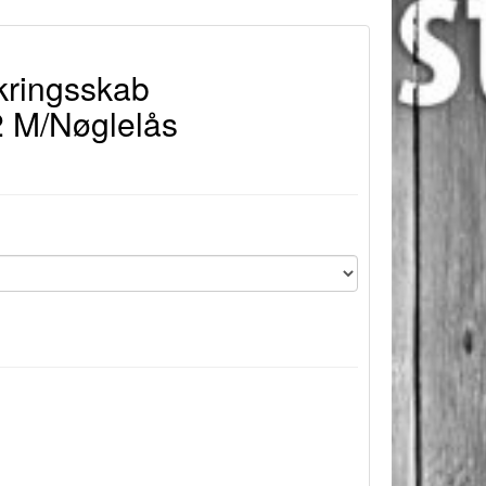
kringsskab
 M/Nøglelås