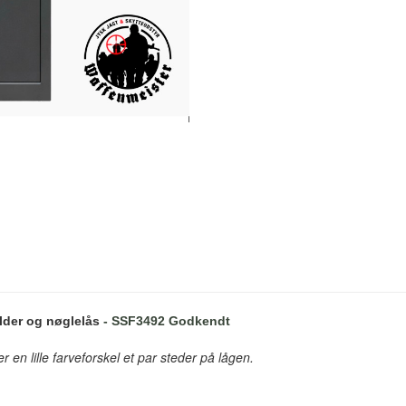
lder og nøglelås
- SSF3492 Godkendt
r en lille farveforskel et par steder på lågen.