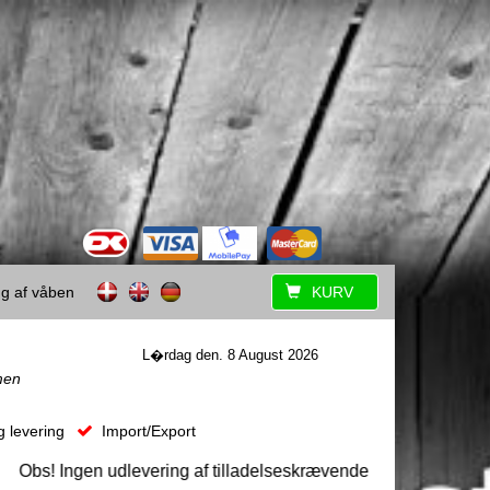
ing af våben
KURV
L�rdag den. 8 August 2026
men
g levering
Import/Export
s! Ingen udlevering af tilladelseskrævende våben uden forudgåe