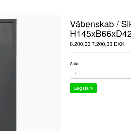
Våbenskab / Si
H145xB66xD42
8.200,00
7.200,00 DKK
Antal
Læg i kurv