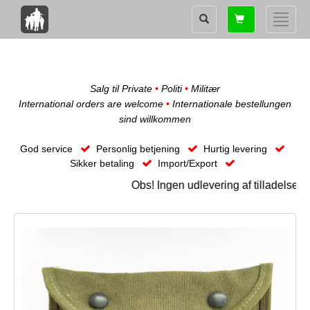
Shopping
Toggle
card
naviga
Salg til Private
•
Politi
•
Militær
International orders are welcome
•
Internationale bestellungen
sind willkommen
God service
Personlig betjening
Hurtig levering
Sikker betaling
Import/Export
Obs! Ingen udlevering af tilladelses