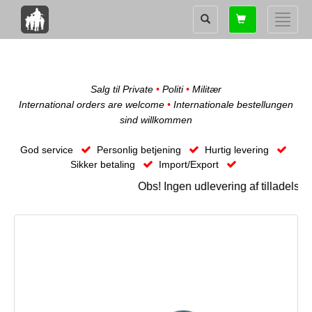
Shopping
Toggle
card
naviga
Salg til Private
•
Politi
•
Militær
International orders are welcome
•
Internationale bestellungen
sind willkommen
God service
Personlig betjening
Hurtig levering
Sikker betaling
Import/Export
Obs! Ingen udlevering af tilladels