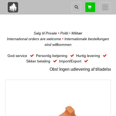
Shopping
Toggle
card
naviga
Salg til Private
•
Politi
•
Militær
International orders are welcome
•
Internationale bestellungen
sind willkommen
God service
Personlig betjening
Hurtig levering
Sikker betaling
Import/Export
Obs! Ingen udlevering af tilladelse