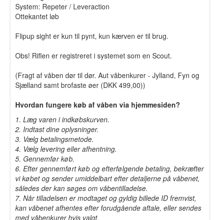
System: Repeter / Leveraction
Ottekantet løb
Flipup sight er kun til pynt, kun kærven er til brug.
Obs! Riflen er registreret i systemet som en Scout.
(Fragt af våben dør til dør. Aut våbenkurer - Jylland, Fyn og
Sjælland samt brofaste øer (DKK 499,00))
Hvordan fungere køb af våben via hjemmesiden?
1. Læg varen i indkøbskurven.
2. Indtast dine oplysninger.
3. Vælg betalingsmetode.
4. Vælg levering eller afhentning.
5. Gennemfør køb.
6. Efter gennemført køb og efterfølgende betaling, bekræfter
vi købet og sender umiddelbart efter detaljerne på våbenet,
således der kan søges om våbentilladelse.
7. Når tilladelsen er modtaget og gyldig billede ID fremvist,
kan våbenet afhentes efter forudgående aftale, eller sendes
med våbenkurer hvis valgt.