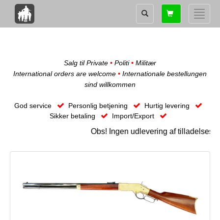
Shopping
Toggle
card
naviga
Salg til Private
•
Politi
•
Militær
International orders are welcome
•
Internationale bestellungen
sind willkommen
God service
Personlig betjening
Hurtig levering
Sikker betaling
Import/Export
Obs! Ingen udlevering af tilladelsesk