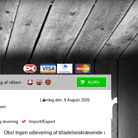
ing af våben
KURV
L�rdag den. 8 August 2026
men
g levering
Import/Export
bs! Ingen udlevering af tilladelseskrævende våben uden forudgå