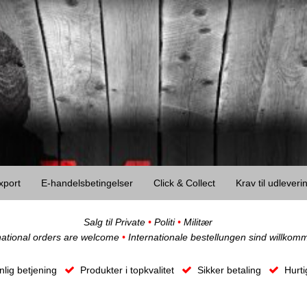
xport
E-handelsbetingelser
Click & Collect
Krav til udlever
Salg til Private
•
Politi
•
Militær
national orders are welcome
•
Internationale bestellungen sind willkom
lig betjening
Produkter i topkvalitet
Sikker betaling
Hurti
O