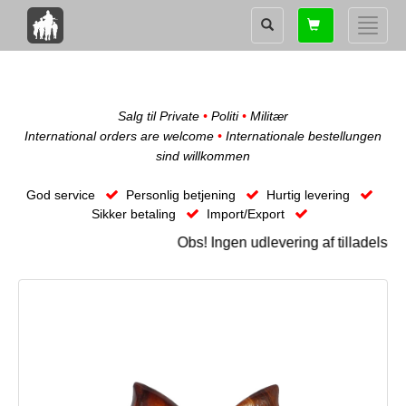
Shopping
Toggle
card
naviga
Salg til Private
•
Politi
•
Militær
International orders are welcome
•
Internationale bestellungen
sind willkommen
God service
Personlig betjening
Hurtig levering
Sikker betaling
Import/Export
Obs! Ingen udlevering af tilladelse