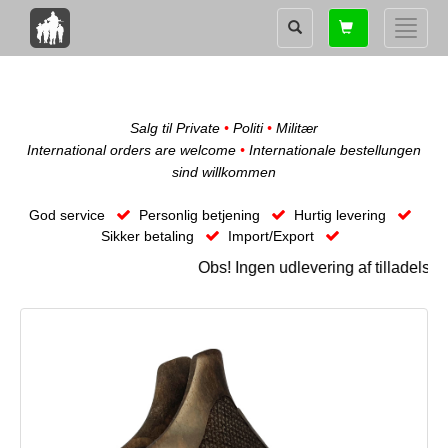
Shopping
Toggle
card
naviga
Salg til Private
•
Politi
•
Militær
International orders are welcome
•
Internationale bestellungen
sind willkommen
God service
Personlig betjening
Hurtig levering
Sikker betaling
Import/Export
Obs! Ingen udlevering af tilladelse