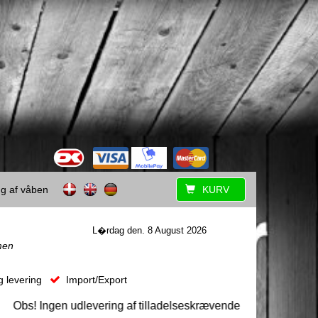
ing af våben
KURV
L�rdag den. 8 August 2026
men
g levering
Import/Export
bs! Ingen udlevering af tilladelseskrævende våben uden forudgå