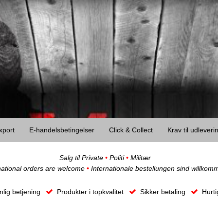
xport
E-handelsbetingelser
Click & Collect
Krav til udlever
Salg til Private
•
Politi
•
Militær
national orders are welcome
•
Internationale bestellungen sind willkom
lig betjening
Produkter i topkvalitet
Sikker betaling
Hurti
O