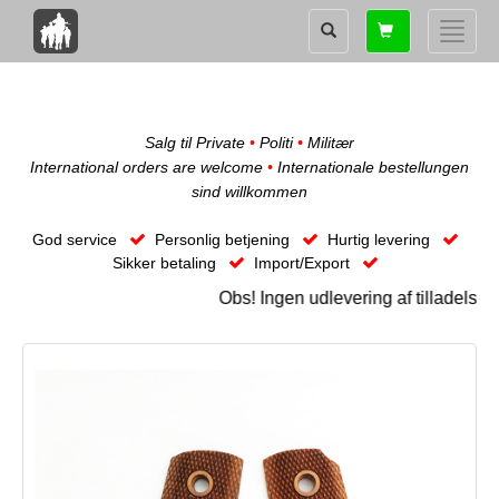
Shopping
Toggle
card
naviga
Salg til Private
•
Politi
•
Militær
International orders are welcome
•
Internationale bestellungen
sind willkommen
God service
Personlig betjening
Hurtig levering
Sikker betaling
Import/Export
Obs! Ingen udlevering af tilladelse