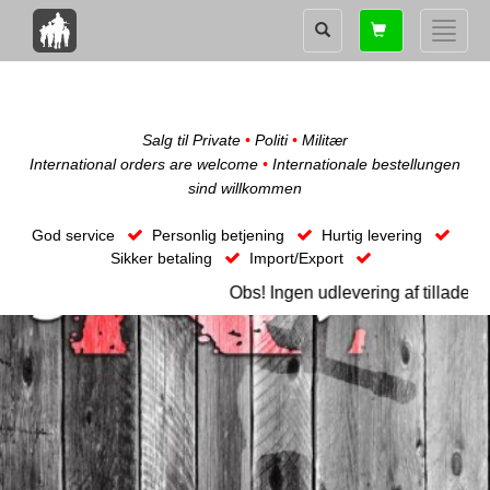
Shopping
Toggle
card
naviga
Salg til Private
•
Politi
•
Militær
International orders are welcome
•
Internationale bestellungen
sind willkommen
God service
Personlig betjening
Hurtig levering
Sikker betaling
Import/Export
Obs! Ingen udlevering af tilladel