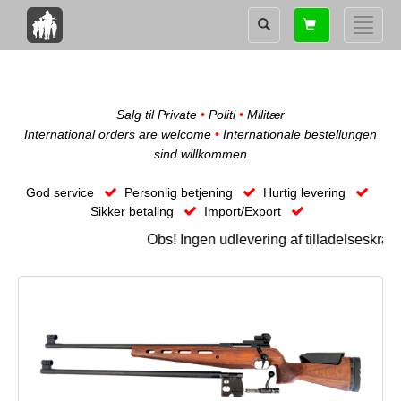
Shopping
Toggle
card
naviga
Salg til Private
•
Politi
•
Militær
International orders are welcome
•
Internationale bestellungen
sind willkommen
God service
Personlig betjening
Hurtig levering
Sikker betaling
Import/Export
Obs! Ingen udlevering af tilladelseskræve