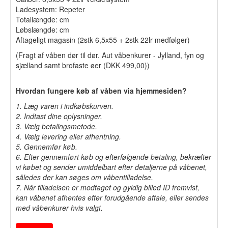
Ladesystem: Repeter
Totallængde: cm
Løbslængde: cm
Aftageligt magasin (2stk 6,5x55 + 2stk 22lr medfølger)
(Fragt af våben dør til dør. Aut våbenkurer - Jylland, fyn og
sjælland samt brofaste øer (DKK 499,00))
Hvordan fungere køb af våben via hjemmesiden?
1. Læg varen i indkøbskurven.
2. Indtast dine oplysninger.
3. Vælg betalingsmetode.
4. Vælg levering eller afhentning.
5. Gennemfør køb.
6. Efter gennemført køb og efterfølgende betaling, bekræfter
vi købet og sender umiddelbart efter detaljerne på våbenet,
således der kan søges om våbentilladelse.
7. Når tilladelsen er modtaget og gyldig billed ID fremvist,
kan våbenet afhentes efter forudgående aftale, eller sendes
med våbenkurer hvis valgt.