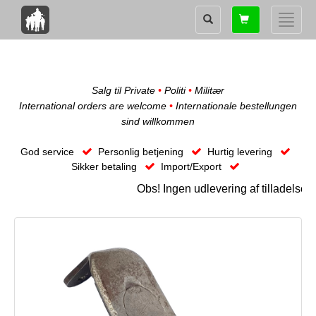
Shopping
Toggle
card
naviga
Salg til Private
•
Politi
•
Militær
International orders are welcome
•
Internationale bestellungen
sind willkommen
God service
Personlig betjening
Hurtig levering
Sikker betaling
Import/Export
Obs! Ingen udlevering af tilladelse