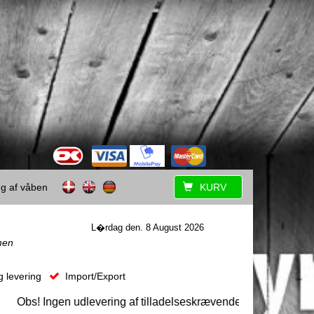
ing af våben
KURV
L�rdag den. 8 August 2026
men
g levering
Import/Export
bs! Ingen udlevering af tilladelseskrævende våben uden forudg