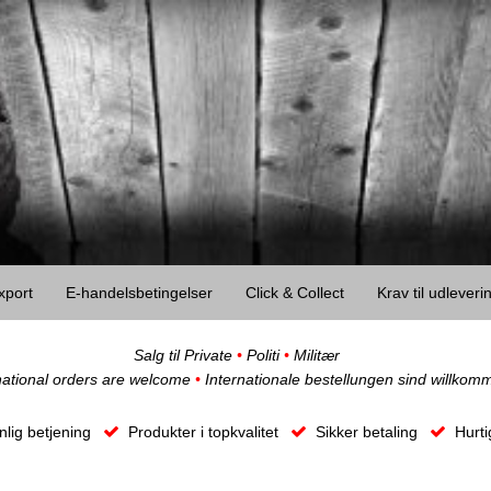
xport
E-handelsbetingelser
Click & Collect
Krav til udlever
Salg til Private
•
Politi
•
Militær
national orders are welcome
•
Internationale bestellungen sind willkom
lig betjening
Produkter i topkvalitet
Sikker betaling
Hurti
O