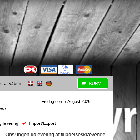
ing af våben
KURV
Fredag den. 7 August 2026
men
g levering
Import/Export
bs! Ingen udlevering af tilladelseskrævende våben uden forudgå