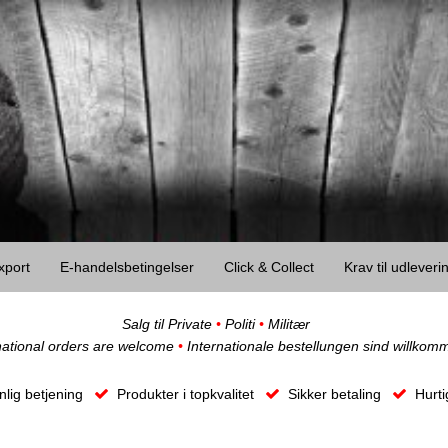
xport
E-handelsbetingelser
Click & Collect
Krav til udlever
Salg til Private
•
Politi
•
Militær
national orders are welcome
•
Internationale bestellungen sind willkom
lig betjening
Produkter i topkvalitet
Sikker betaling
Hurti
O