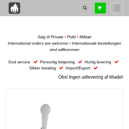
Shopping
Toggle
card
naviga
Salg til Private
•
Politi
•
Militær
International orders are welcome
•
Internationale bestellungen
sind willkommen
God service
Personlig betjening
Hurtig levering
Sikker betaling
Import/Export
Obs! Ingen udlevering af tilladels