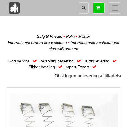
Shopping
Toggle
card
naviga
Salg til Private
•
Politi
•
Militær
International orders are welcome
•
Internationale bestellungen
sind willkommen
God service
Personlig betjening
Hurtig levering
Sikker betaling
Import/Export
Obs! Ingen udlevering af tilladelses