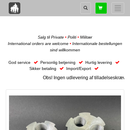
Shopping
Toggle
card
naviga
Salg til Private
•
Politi
•
Militær
International orders are welcome
•
Internationale bestellungen
sind willkommen
God service
Personlig betjening
Hurtig levering
Sikker betaling
Import/Export
Obs! Ingen udlevering af tilladelseskræven