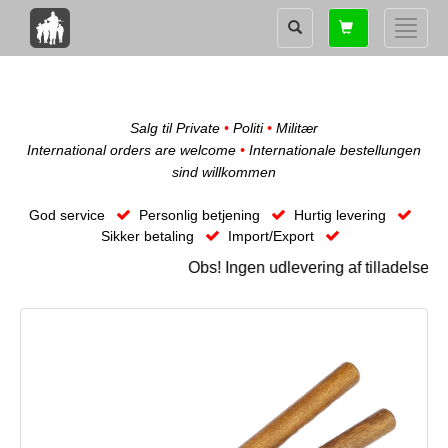
Shopping
Toggle
card
naviga
Salg til Private
•
Politi
•
Militær
International orders are welcome
•
Internationale bestellungen
sind willkommen
God service
Personlig betjening
Hurtig levering
Sikker betaling
Import/Export
Obs! Ingen udlevering af tilladelses