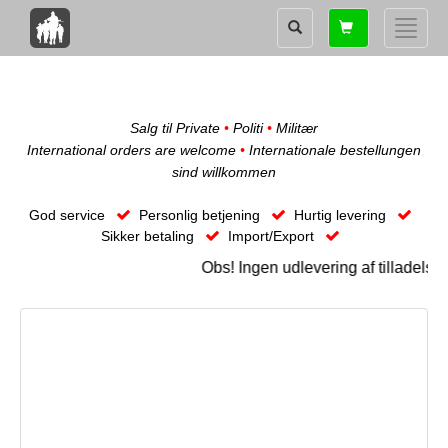
Shopping
Toggle
card
naviga
Salg til Private
•
Politi
•
Militær
International orders are welcome
•
Internationale bestellungen
sind willkommen
God service
Personlig betjening
Hurtig levering
Sikker betaling
Import/Export
Obs! Ingen udlevering af tilladels