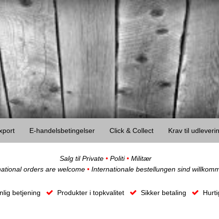
xport
E-handelsbetingelser
Click & Collect
Krav til udlever
Salg til Private
•
Politi
•
Militær
national orders are welcome
•
Internationale bestellungen sind willkom
lig betjening
Produkter i topkvalitet
Sikker betaling
Hurti
Obs