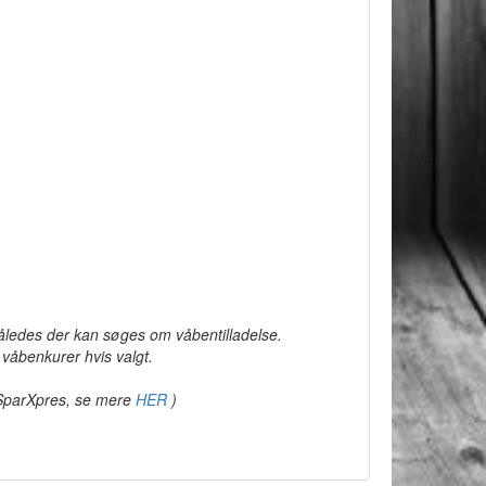
 således der kan søges om våbentilladelse.
 våbenkurer hvis valgt.
m SparXpres, se mere
HER
)