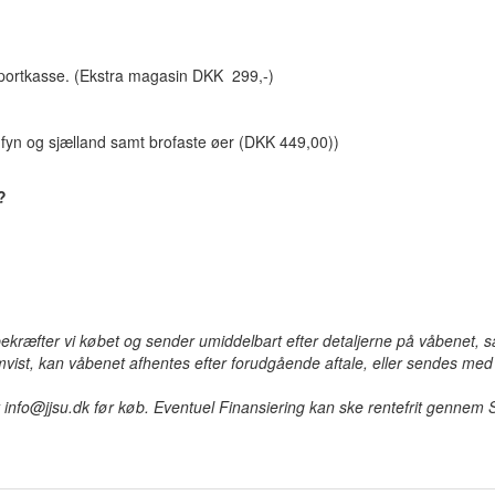
sportkasse. (Ekstra magasin DKK 299,-)
d, fyn og sjælland samt brofaste øer (DKK 449,00))
?
bekræfter vi købet og sender umiddelbart efter detaljerne på våbenet,
remvist, kan våbenet afhentes efter forudgående aftale, eller sendes med
t info@jjsu.dk før køb. Eventuel Finansiering kan ske rentefrit genne