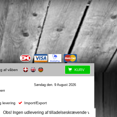
ing af våben
KURV
Søndag den. 9 August 2026
men
g levering
Import/Export
! Ingen udlevering af tilladelseskrævende våben uden forudgåen