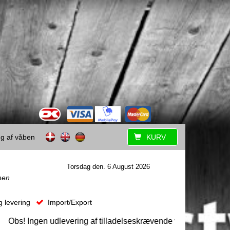
ing af våben
KURV
Torsdag den. 6 August 2026
men
g levering
Import/Export
s! Ingen udlevering af tilladelseskrævende våben uden forudgåe