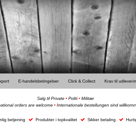
xport
E-handelsbetingelser
Click & Collect
Krav til udlever
Salg til Private
•
Politi
•
Militær
national orders are welcome
•
Internationale bestellungen sind willkom
lig betjening
Produkter i topkvalitet
Sikker betaling
Hurti
Ob