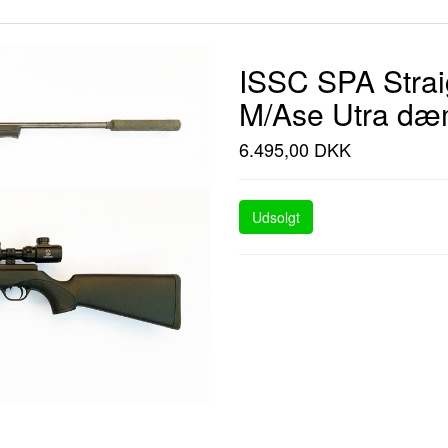
ISSC SPA Straig
M/Ase Utra dæm
6.495,00 DKK
Udsolgt