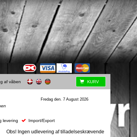
ing af våben
KURV
Fredag den. 7 August 2026
men
g levering
Import/Export
bs! Ingen udlevering af tilladelseskrævende våben uden forudg