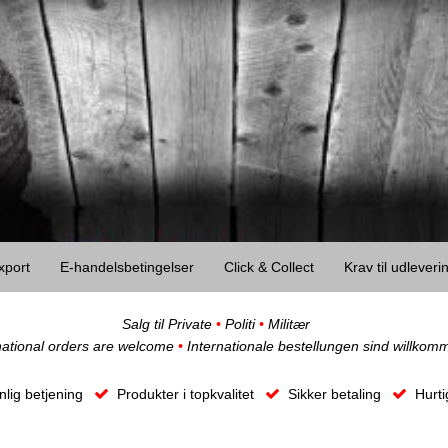
xport
E-handelsbetingelser
Click & Collect
Krav til udlever
Salg til Private
•
Politi
•
Militær
national orders are welcome
•
Internationale bestellungen sind willkom
lig betjening
Produkter i topkvalitet
Sikker betaling
Hurti
O