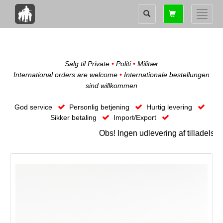
Shopping
Toggle
card
naviga
Salg til Private
•
Politi
•
Militær
International orders are welcome
•
Internationale bestellungen
sind willkommen
God service
Personlig betjening
Hurtig levering
Sikker betaling
Import/Export
Obs! Ingen udlevering af tilladels