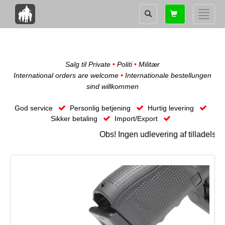
Shopping
Toggle
card
naviga
Salg til Private
•
Politi
•
Militær
International orders are welcome
•
Internationale bestellungen
sind willkommen
God service
Personlig betjening
Hurtig levering
Sikker betaling
Import/Export
Obs! Ingen udlevering af tilladelse