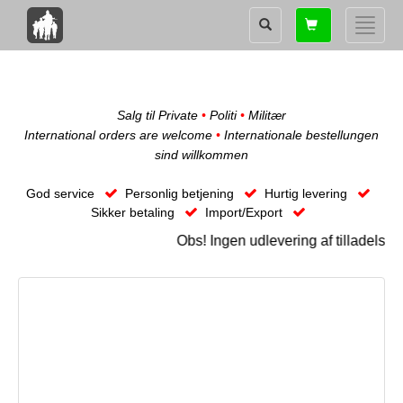
Shopping
Toggle
card
naviga
Salg til Private
•
Politi
•
Militær
International orders are welcome
•
Internationale bestellungen
sind willkommen
God service
Personlig betjening
Hurtig levering
Sikker betaling
Import/Export
Obs! Ingen udlevering af tilladelse