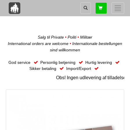
Shopping
Toggle
card
naviga
Salg til Private
•
Politi
•
Militær
International orders are welcome
•
Internationale bestellungen
sind willkommen
God service
Personlig betjening
Hurtig levering
Sikker betaling
Import/Export
Obs! Ingen udlevering af tilladelse