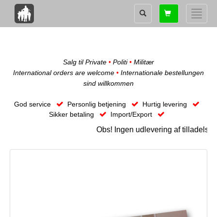
Shopping
Toggle
card
naviga
Salg til Private
•
Politi
•
Militær
International orders are welcome
•
Internationale bestellungen
sind willkommen
God service
Personlig betjening
Hurtig levering
Sikker betaling
Import/Export
Obs! Ingen udlevering af tilladelse