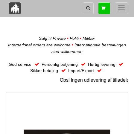
Shopping
Toggle
card
naviga
Salg til Private
•
Politi
•
Militær
International orders are welcome
•
Internationale bestellungen
sind willkommen
God service
Personlig betjening
Hurtig levering
Sikker betaling
Import/Export
Obs! Ingen udlevering af tilladels