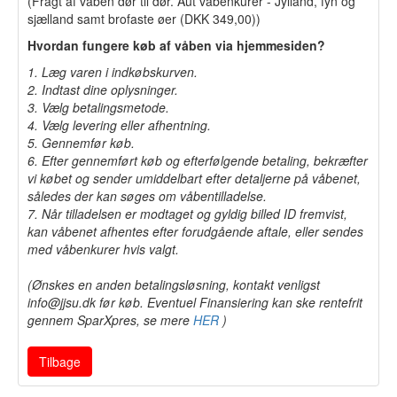
(Fragt af våben dør til dør. Aut våbenkurer - Jylland, fyn og
sjælland samt brofaste øer (DKK 349,00))
Hvordan fungere køb af våben via hjemmesiden?
1. Læg varen i indkøbskurven.
2. Indtast dine oplysninger.
3. Vælg betalingsmetode.
4. Vælg levering eller afhentning.
5. Gennemfør køb.
6. Efter gennemført køb og efterfølgende betaling, bekræfter
vi købet og sender umiddelbart efter detaljerne på våbenet,
således der kan søges om våbentilladelse.
7. Når tilladelsen er modtaget og gyldig billed ID fremvist,
kan våbenet afhentes efter forudgående aftale, eller sendes
med våbenkurer hvis valgt.
(Ønskes en anden betalingsløsning, kontakt venligst
info@jjsu.dk før køb. Eventuel Finansiering kan ske rentefrit
gennem SparXpres, se mere
HER
)
Tilbage