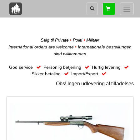
Shopping
Toggle
card
naviga
Salg til Private
•
Politi
•
Militær
International orders are welcome
•
Internationale bestellungen
sind willkommen
God service
Personlig betjening
Hurtig levering
Sikker betaling
Import/Export
Obs! Ingen udlevering af tilladelseskr