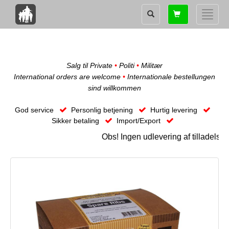
Shopping
Toggle
card
naviga
Salg til Private
•
Politi
•
Militær
International orders are welcome
•
Internationale bestellungen
sind willkommen
God service
Personlig betjening
Hurtig levering
Sikker betaling
Import/Export
Obs! Ingen udlevering af tilladelse