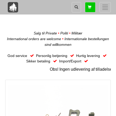
Shopping
Toggle
card
naviga
Salg til Private
•
Politi
•
Militær
International orders are welcome
•
Internationale bestellungen
sind willkommen
God service
Personlig betjening
Hurtig levering
Sikker betaling
Import/Export
Obs! Ingen udlevering af tilladelse