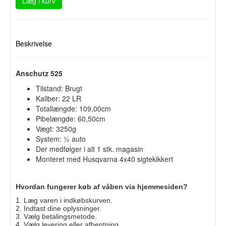
Læg i kurv
Beskrivelse
Anschutz 525
Tilstand: Brugt
Kaliber: 22 LR
Totallængde: 109,00cm
Pibelængde: 60,50cm
Vægt: 3250g
System: ½ auto
Der medfølger i alt 1 stk. magasin
Monteret med Husqvarna 4x40 sigtekikkert
Hvordan fungerer køb af våben via hjemmesiden?
1. Læg varen i indkøbskurven.
2. Indtast dine oplysninger.
3. Vælg betalingsmetode.
4. Vælg levering eller afhentning.