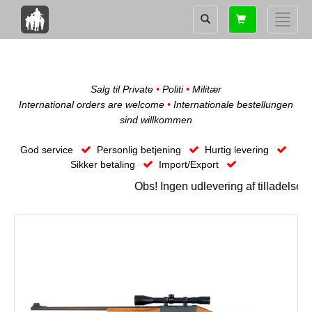
Shopping
Toggle
card
naviga
Salg til Private
•
Politi
•
Militær
International orders are welcome
•
Internationale bestellungen
sind willkommen
God service
Personlig betjening
Hurtig levering
Sikker betaling
Import/Export
Obs! Ingen udlevering af tilladelses