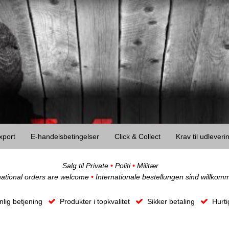
xport
E-handelsbetingelser
Click & Collect
Krav til udlever
Salg til Private
•
Politi
•
Militær
national orders are welcome
•
Internationale bestellungen sind willkom
lig betjening
Produkter i topkvalitet
Sikker betaling
Hurti