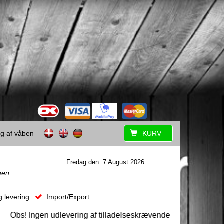
ing af våben
KURV
Fredag den. 7 August 2026
men
g levering
Import/Export
Obs! Ingen udlevering af tilladelseskrævende våben uden forudg